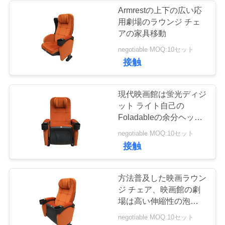
Armrestの上下の広い応
い
用劇場のラウンジ チェ
37
アの家具移動
ニ
negotiable MOQ:10セット
折るバス座席
接触
ュ
ー
現代映画館は蛍光ディジ
ット ライト自己の
ス
Foladableの余分ヘッド
レストのパッドの議長を
10
negotiable MOQ:10セット
務めます
場
接触
スクール バスの座
合
席
方法普及した映画ラウン
ジ チェア、映画館の劇
地
場は高い伸縮性の泡をつ
けます
negotiable MOQ:10セット
図