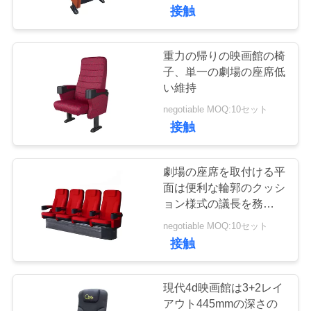
達
接触
に
つ
重力の帰りの映画館の椅
19
子、単一の劇場の座席低
い
い維持
観光バスの座席
て
negotiable MOQ:10セット
接触
工
劇場の座席を取付ける平
場
面は便利な輪郭のクッシ
ョン様式の議長を務めま
24
旅
す
negotiable MOQ:10セット
行
接触
バス運転手の座席
品
現代4d映画館は3+2レイ
アウト445mmの深さの