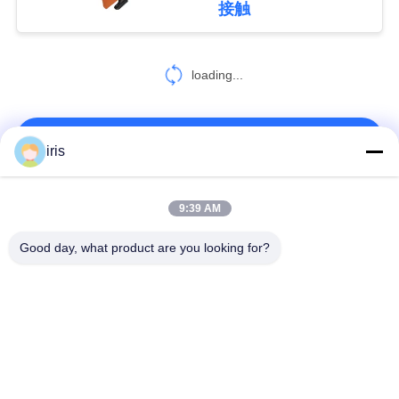
接触
18
PRIVACY
プラスチック バス
loading...
POLICY
座席
お問い合わせ!
iris
人気カテゴリ
すべて
9:39 AM
22
Good day, what product are you looking for?
バス助手席
贅沢なバス座席
コースター バス座席
観光バスの座席
バス運転手の座席
商業劇場の座席
Hiaceバス座席