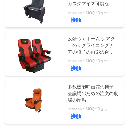
質
カスタマイズ可能な弛緩
の議長を務めます
管
negotiable MOQ:10セット
30
接触
理
商業劇場の座席
反錆つくホーム シアタ
私
ーのリクライニングチェ
アの椅子の内部の合板フ
達
レームの炎-抑制剤
negotiable MOQ:10セット
に
接触
連
12
多数機能映画館の椅子、
絡
会議場のための注文の劇
Hiaceバス座席
場の座席
し
negotiable MOQ:10セット
な
接触
さ