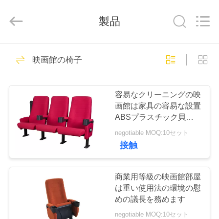
2020
-
2026
製品
Jiangsu
Golbond
Precision
Co.,
Ltd..
家
All
26
Rights
映画館の椅子
Reserved.
贅沢なバス座席
プ
容易なクリーニングの映
ロ
画館は家具の容易な設置
ABSプラスチック貝の
ダ
議長を務めます
negotiable MOQ:10セット
ク
接触
9
ト
コースター バス座
商業用等級の映画館部屋
は重い使用法の環境の慰
席
私
めの議長を務めます
negotiable MOQ:10セット