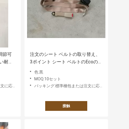
調節可
注文のシート ベルトの取り替え、
い耐久
3ポイント シート ベルトのEcoの友
好的な文書
色:黒
MOQ:10セット
件に基づく
パッキング:標準梱包または注文に応じた要件に基づく
接触