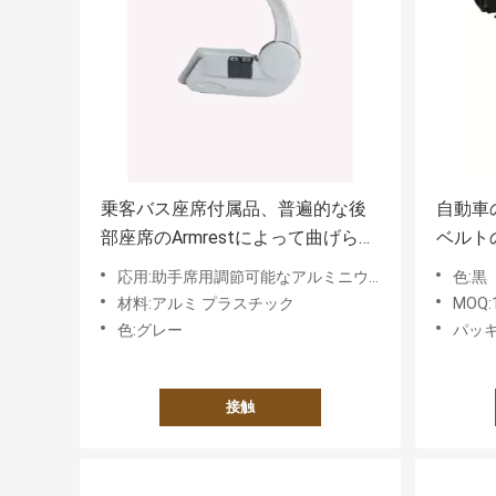
乗客バス座席付属品、普遍的な後
自動車
部座席のArmrestによって曲げられ
ベルトの
る設計
き込み
応用:助手席用調節可能なアルミニウムアームレスト
色:黒
材料:アルミ プラスチック
MOQ
色:グレー
パッキン
接触