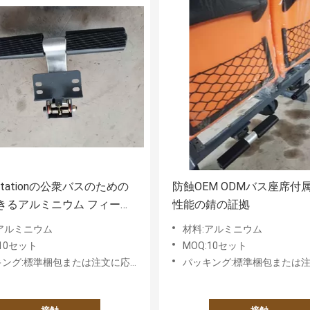
portationの公衆バスのための
防蝕OEM ODMバス座席付
きるアルミニウム フィート
性能の錆の証拠
の金属の構造
アルミニウム
材料:アルミニウム
:10セット
MOQ:10セット
グ:標準梱包または注文に応じた要件に基づく
パッキング:標準梱包または注文に応じた要