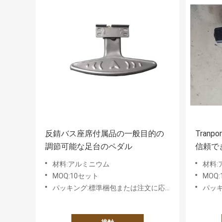
反錆バス座席付属品の一般目的の
Tran
調節可能な足台のペダル
信頼で
の残り
材料:アルミニウム
材料:
MOQ:10セット
MOQ
パッキング:標準梱包または注文に応じた要件に基づく
パッキン