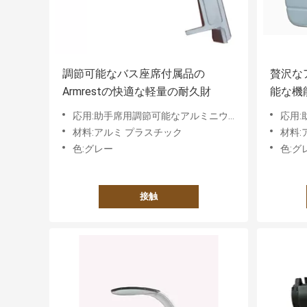
調節可能なバス座席付属品の
贅沢なア
Armrestの快適な軽量の耐久財
能な機
作
応用:助手席用調節可能なアルミニウムアームレスト
応用:助
材料:アルミ プラスチック
材料:
色:グレー
色:グ
接触