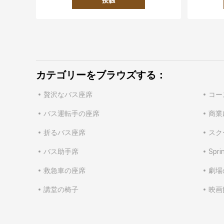
接触
カテゴリーをブラウズする：
贅沢なバス座席
コー
バス運転手の座席
商業
折るバス座席
スク
バス助手席
Spr
救急車の座席
劇場
講堂の椅子
映画