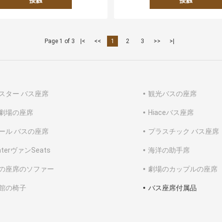
接触
接触
Page 1 of 3
|<
<<
1
2
3
>>
>|
スター バス座席
観光バスの座席
劇場の座席
Hiaceバス座席
ール バスの座席
プラスチック バス座席
interヴァンSeats
海洋の助手席
の座席のソファー
劇場のカップルの座席
館の椅子
バス座席付属品