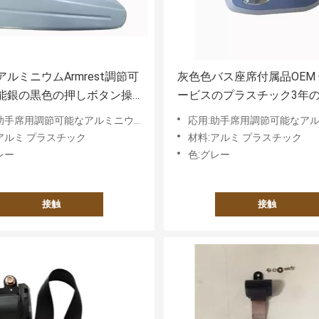
ルミニウムArmrest調節可
灰色色バス座席付属品OEM 
能銀の黒色の押しボタン操
ービスのプラスチック3年
手席用調節可能なアルミニウムアームレスト
応用:助手席用調節可能なアルミニウムア
アルミ プラスチック
材料:アルミ プラスチック
レー
色:グレー
接触
接触