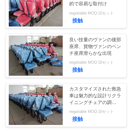
質
的で容易な取付け
管
negotiable MOQ:10セット
30
接触
理
商業劇場の座席
良い技量のヴァンの後部
私
座席、貨物ヴァンのベン
チ座席滑らかな出現
達
negotiable MOQ:10セット
に
接触
連
12
カスタマイズされた救急
絡
車は魅力的な設計リクラ
Hiaceバス座席
イニングチェアの調節を
し
つけます
negotiable MOQ:10セット
な
接触
さ