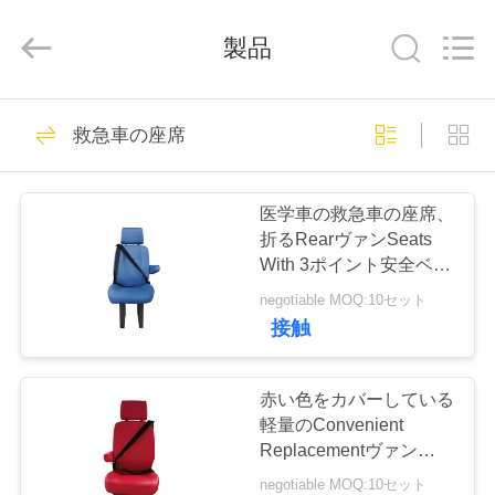
2020
-
2026
製品
Jiangsu
Golbond
Precision
Co.,
Ltd..
家
All
26
Rights
救急車の座席
Reserved.
贅沢なバス座席
プ
医学車の救急車の座席、
ロ
折るRearヴァンSeats
With 3ポイント安全ベル
ダ
ト
negotiable MOQ:10セット
ク
接触
9
ト
コースター バス座
赤い色をカバーしている
軽量のConvenient
席
私
Replacementヴァン
Seats Leather
negotiable MOQ:10セット