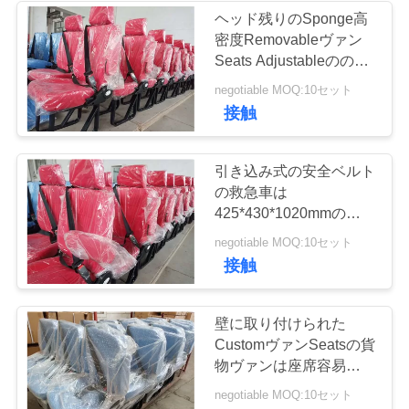
ヘッド残りのSponge高
い
密度Removableヴァン
37
Seats Adjustableのの
Armrest
ニ
negotiable MOQ:10セット
折るバス座席
接触
ュ
ー
引き込み式の安全ベルト
の救急車は
ス
425*430*1020mmの長い
耐久性をつけます
10
negotiable MOQ:10セット
場
接触
スクール バスの座
合
席
壁に取り付けられた
CustomヴァンSeatsの貨
地
物ヴァンは座席容易な横
たえを跳びます
negotiable MOQ:10セット
図