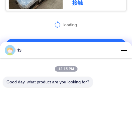
接触
18
PRIVACY
プラスチック バス
loading...
POLICY
座席
お問い合わせ!
iris
人気カテゴリ
すべて
12:15 PM
22
Good day, what product are you looking for?
バス助手席
贅沢なバス座席
コースター バス座席
観光バスの座席
バス運転手の座席
商業劇場の座席
Hiaceバス座席