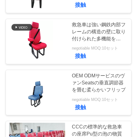
達
接触
に
つ
救急車は強い鋼鉄内部フ
19
レームの構造の壁に取り
い
付けられた多機能をつけ
観光バスの座席
ます
て
negotiable MOQ:10セット
接触
工
OEM ODMサービスのヴ
場
ァンSeatsの垂直調節器
を畳む柔らかいフリップ
24
旅
negotiable MOQ:10セット
行
接触
バス運転手の座席
品
CCCの標準的な救急車
の座席Pu型の泡の物質