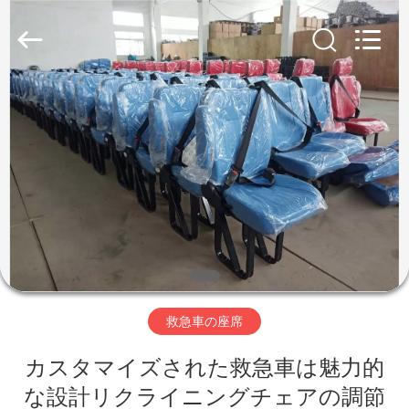
2020
-
2026
Jiangsu
Golbond
Precision
Co.,
Ltd..
家
All
Rights
Reserved.
プ
ロ
ダ
ク
ト
救急車の座席
カスタマイズされた救急車は魅力的
私
な設計リクライニングチェアの調節