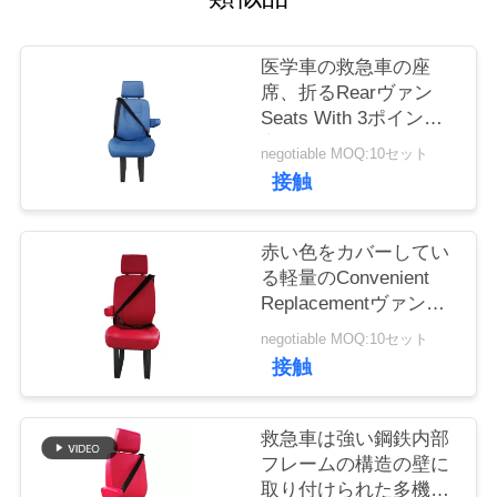
質
管
医学車の救急車の座
席、折るRearヴァン
理
Seats With 3ポイント
安全ベルト
negotiable MOQ:10セット
私
接触
達
赤い色をカバーしてい
に
る軽量のConvenient
Replacementヴァン
連
Seats Leather
negotiable MOQ:10セット
絡
接触
し
救急車は強い鋼鉄内部
な
フレームの構造の壁に
さ
取り付けられた多機能