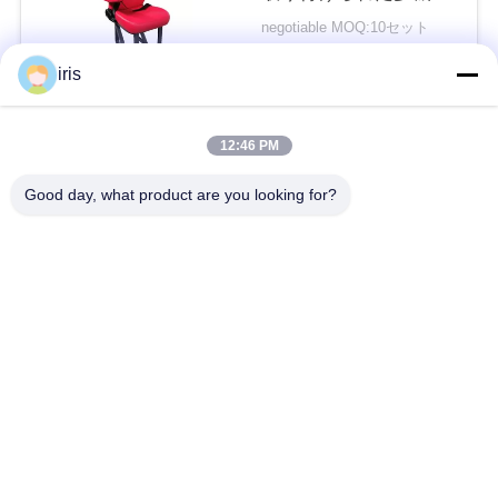
をつけます
い
negotiable MOQ:10セット
接触
iris
ニ
人気カテゴリ
すべて
12:46 PM
ュ
Good day, what product are you looking for?
ー
贅沢なバス座席
コースター バス座席
ス
観光バスの座席
バス運転手の座席
場
商業劇場の座席
Hiaceバス座席
合
折るバス座席
スクール バスの座席
地
図