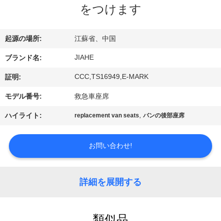
達
をつけます
に
つ
起源の場所:
江蘇省、中国
い
JIAHE
ブランド名:
て
CCC,TS16949,E-MARK
証明:
モデル番号:
救急車座席
工
,
ハイライト:
replacement van seats
バンの後部座席
場
お問い合わせ!
旅
行
詳細を展開する
品
類似品