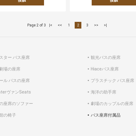
接触
接触
Page 2 of 3
|<
<<
1
2
3
>>
>|
スター バス座席
観光バスの座席
劇場の座席
Hiaceバス座席
ール バスの座席
プラスチック バス座席
interヴァンSeats
海洋の助手席
の座席のソファー
劇場のカップルの座席
館の椅子
バス座席付属品