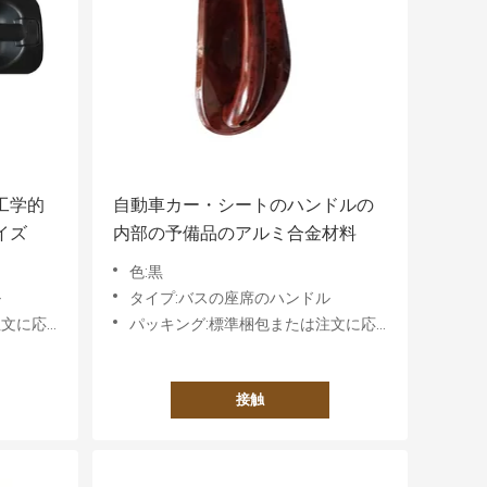
工学的
自動車カー・シートのハンドルの
イズ
内部の予備品のアルミ合金材料
色:黒
ル
タイプ:バスの座席のハンドル
件に基づく
パッキング:標準梱包または注文に応じた要件に基づく
接触