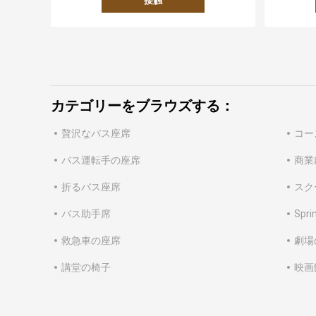
接触
カテゴリーをブラウズする：
贅沢なバス座席
コー
バス運転手の座席
商業
折るバス座席
スク
バス助手席
Spr
救急車の座席
劇場
講堂の椅子
映画