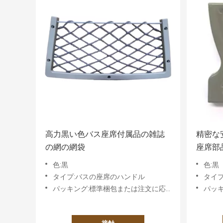
高力黒い色バス座席付属品の雑誌
精密な
の網の網袋
座席部
ト錆
色:黒
色:黒
タイプ:バスの座席のハンドル
タイ
パッキング:標準梱包または注文に応じた要件に基づく
パッキン