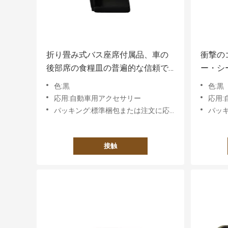
折り畳み式バス座席付属品、車の
衝撃の
後部席の食糧皿の普遍的な信頼で
ー・シ
きる
容易な
色:黒
色:黒
応用:自動車用アクセサリー
応用
パッキング:標準梱包または注文に応じた要件に基づく
パッキン
接触