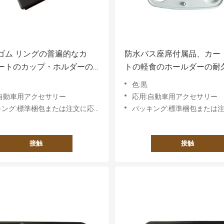
ゴム リングの普遍的なカ
防水バス座席付属品、カー
ートのカップ・ホルダーの
トの軽食のホールダーの耐
設置プラスチック フレーム
体構造
色:黒
:自動車用アクセサリー
応用:自動車用アクセサリー
グ:標準梱包または注文に応じた要件に基づく
パッキング:標準梱包または注文に応じた要
接触
接触