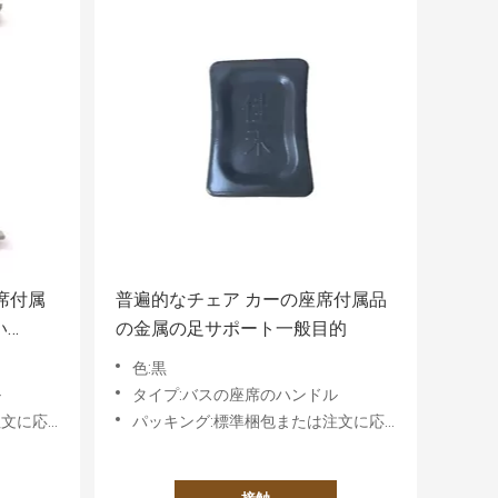
席付属
普遍的なチェア カーの座席付属品
い
の金属の足サポート一般目的
色:黒
ル
タイプ:バスの座席のハンドル
件に基づく
パッキング:標準梱包または注文に応じた要件に基づく