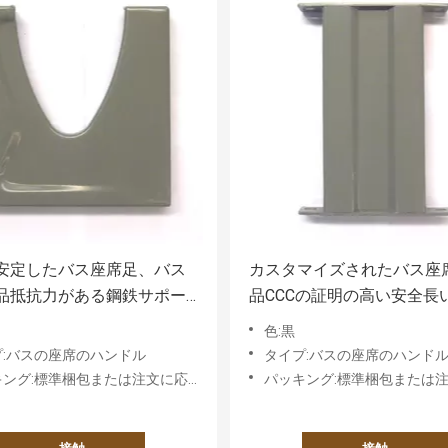
安定したバス座席足、バス
カスタマイズされたバス座
品抵抗力がある鋼鉄サポー
品CCCの証明の高い安全長
Durablity
色:黒
プ:バスの座席のハンドル
タイプ:バスの座席のハンド
グ:標準梱包または注文に応じた要件に基づく
パッキング:標準梱包または注文に応じた要