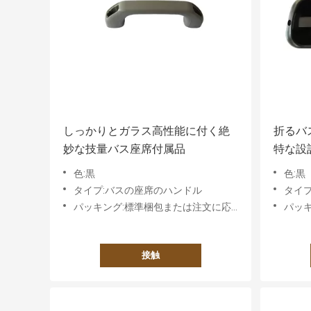
しっかりとガラス高性能に付く絶
折るバ
妙な技量バス座席付属品
特な設
けます
色:黒
色:黒
タイプ:バスの座席のハンドル
タイ
パッキング:標準梱包または注文に応じた要件に基づく
パッキン
接触