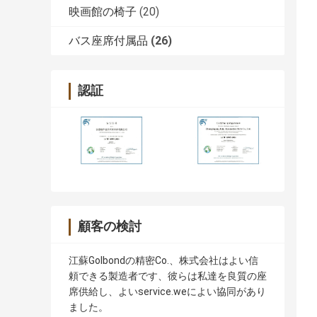
映画館の椅子
(20)
バス座席付属品
(26)
認証
顧客の検討
江蘇Golbondの精密Co.、株式会社はよい信
頼できる製造者です、彼らは私達を良質の座
席供給し、よいservice.weによい協同があり
ました。