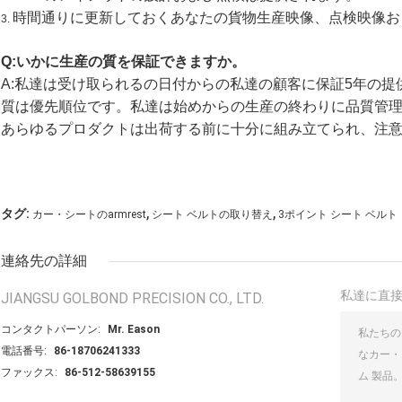
時間通りに更新しておくあなたの貨物生産映像、点検映像お
3.
Q:いかに生産の質を保証できますか。
A:私達は受け取られるの日付からの私達の顧客に保証5年の提
質は優先順位です。私達は始めからの生産の終わりに品質管
あらゆるプロダクトは出荷する前に十分に組み立てられ、注
,
,
タグ:
カー・シートのarmrest
シート ベルトの取り替え
3ポイント シート ベルト
連絡先の詳細
私達に直
JIANGSU GOLBOND PRECISION CO., LTD.
コンタクトパーソン:
Mr. Eason
電話番号:
86-18706241333
ファックス:
86-512-58639155