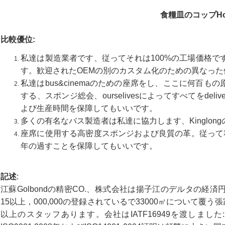
食糧皿のコップHo
比較優位:
私達は製造業者です、従ってそれは100%の工場価格
す。歓迎されたOEMの別のカスタム化のための異なった
私達はbus&cinemaのための座席をし、ここに何百
する、スポンジ総会、ourselivesによってすべてをdel
よび生産時間を保障してもいいです。
多くの有名なバス製造者は私達に協力します、Kinglongのよ
座席に使用する高密度スポンジおよび良質の革。従って
年の過すことを保障してもいいです。
記述
:
江蘇Golbondの精密CO.、株式会社は揚子江のデルタの経済円、S
15以上，000,000の登録されているで33000㎡について覆
以上のスタッフあります。会社はIATF16949を渡しました: