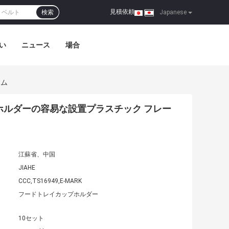
見積依頼
検索
|
Japanese
い
ニュース
場合
ーム
ホルダーの容易な設置プラスチック フレー
江蘇省、中国
JIAHE
CCC,TS16949,E-MARK
フードトレイカップホルダー
10セット