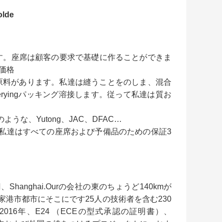
lde
です。座席は顧客の要求で基礎に作ることができま
価格
もの原料があります。私達は縫うことをのしま、混合
iveryingパッキング溶接します。従って私達は質お
うな、Yutong、JAC、DFAC…
私達はすべての座席および予備品のための保証3
hanghai.Ourの会社の東のちょうど140kmが
う張家港市都市にそこにです25人の技術者を含む230
2016年、E24 （ECEの型式承認の証明書）、