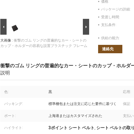
価格:
パッケージの詳細:
受渡し時間:
支払条件:
供給の能力:
大画像 :
衝撃のゴム リングの普遍的なカー・シートの
カップ・ホルダーの容易な設置プラスチック フレーム
連絡先
衝撃のゴム リングの普遍的なカー・シートのカップ・ホルダ
説明
色:
黒
応用:
パッキング:
標準梱包または注文に応じた要件に基づく
保証:
ポート:
上海港またはカスタマイズされた
支払い
3ポイント シート ベルト
シート ベルトの取
ハイライト:
,