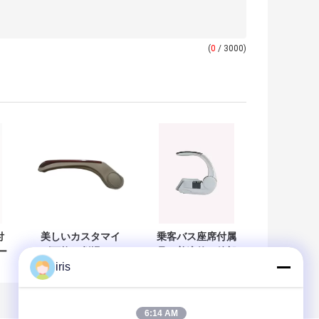
(
0
/ 3000)
付
美しいカスタマイ
乗客バス座席付属
ー
ズ可能な劇場のカ
品、普遍的な後部
iris
ッ
ー・シートの
座席のArmrestに
Armrestの標準サ
よって曲げられる
イズの容易な取付
設計
け
6:14 AM