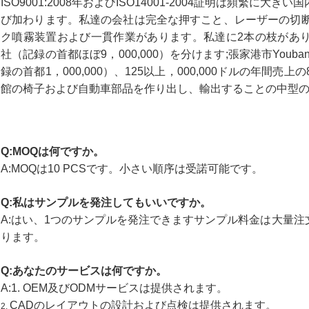
ISO9001:2008年およびISO14001-2004証明は頻繁
び加わります。私達の会社は完全な押すこと、レーザーの切断、
ク噴霧装置および一貫作業があります。私達に2本の枝があります:張家
社（記録の首都ほぼ9，000,000）を分けます;張家港市You
録の首都1，000,000）、125以上，000,000ドルの年間売
館の椅子および自動車部品を作り出し、輸出することの中型
Q:MOQは何ですか。
A:MOQは10 PCSです。小さい順序は受諾可能です。
Q:私はサンプルを発注してもいいですか。
A:はい、1つのサンプルを発注できますサンプル料金は大量
ります。
Q:あなたのサービスは何ですか。
A:1. OEM及びODMサービスは提供されます。
CADのレイアウトの設計および点検は提供されます。
2.