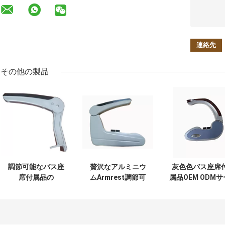
その他の製品
調節可能なバス座
贅沢なアルミニウ
灰色色バス座席
席付属品の
ムArmrest調節可
属品OEM ODMサ
Armrestの快適な
能な機能銀の黒色
ビスのプラスチ
軽量の耐久財
の押しボタン操作
ク3年の保証の