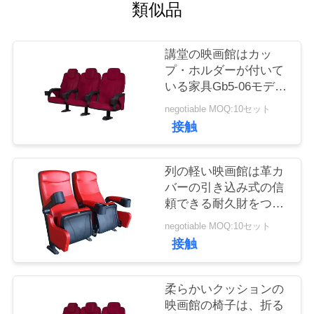
質
類似品
管
講堂の映画館はカッ
理
プ・ホルダーが付いて
いる家具Gb5-06モデル
の議長を務めます
私
negotiable MOQ:10セット
接触
達
に
列の軽い映画館は革カ
バーの引き込み式の信
連
頼できる耐久財をつけ
ます
絡
negotiable MOQ:10セット
接触
し
な
柔らかいクッションの
映画館の椅子は、折る
さ