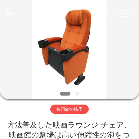
2020
-
2026
Jiangsu
Golbond
Precision
Co.,
Ltd..
家
All
Rights
Reserved.
プ
ロ
ダ
ク
ト
映画館の椅子
方法普及した映画ラウンジ チェア、
私
映画館の劇場は高い伸縮性の泡をつ