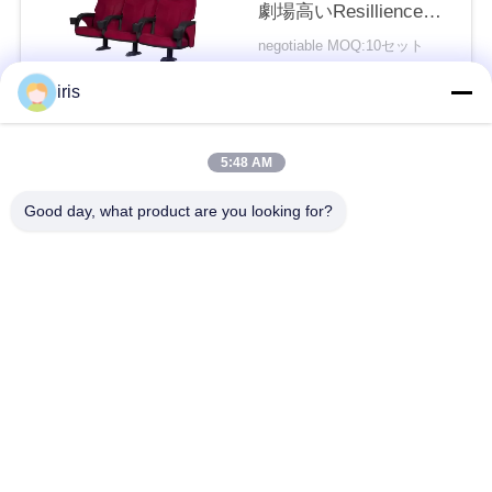
劇場高いResillience
い
Songeをつけます
negotiable MOQ:10セット
接触
iris
ニ
ュ
人気カテゴリ
すべて
5:48 AM
ー
Good day, what product are you looking for?
贅沢なバス座席
コースター バス座席
ス
観光バスの座席
バス運転手の座席
場
合
商業劇場の座席
Hiaceバス座席
折るバス座席
スクール バスの座席
地
図