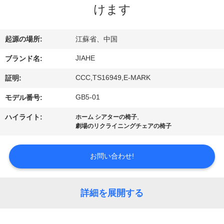
達
けます
に
つ
起源の場所:
江蘇省、中国
い
JIAHE
ブランド名:
て
CCC,TS16949,E-MARK
証明:
GB5-01
モデル番号:
工
,
ハイライト:
ホーム シアターの椅子
劇場のリクライニングチェアの椅子
場
旅
お問い合わせ!
行
詳細を展開する
品