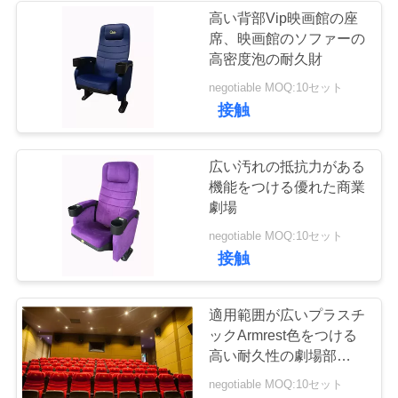
高い背部Vip映画館の座
い
席、映画館のソファーの
37
高密度泡の耐久財
ニ
negotiable MOQ:10セット
折るバス座席
接触
ュ
ー
広い汚れの抵抗力がある
機能をつける優れた商業
ス
劇場
10
negotiable MOQ:10セット
場
接触
スクール バスの座
合
席
適用範囲が広いプラスチ
ックArmrest色をつける
地
高い耐久性の劇場部屋は
非衰退しました
negotiable MOQ:10セット
図