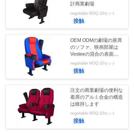
質
計商業劇場
管
negotiable MOQ:10セット
30
接触
理
商業劇場の座席
OEM ODMの劇場の座席
私
のソファ、映画部屋は
Vesteeの混合の表面の
達
議長を務めます
negotiable MOQ:10セット
に
接触
連
12
注文の商業劇場の便利な
絡
着席のアルミ合金の構造
Hiaceバス座席
は維持します
し
negotiable MOQ:10セット
な
接触
さ