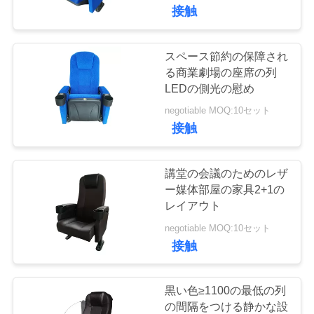
達
す
接触
に
つ
スペース節約の保障され
19
る商業劇場の座席の列
い
LEDの側光の慰め
観光バスの座席
て
negotiable MOQ:10セット
接触
工
講堂の会議のためのレザ
場
ー媒体部屋の家具2+1の
レイアウト
24
旅
negotiable MOQ:10セット
行
接触
バス運転手の座席
品
黒い色≥1100の最低の列
の間隔をつける静かな設