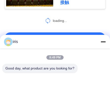
接触
18
PRIVACY
プラスチック バス
loading...
POLICY
座席
お問い合わせ!
iris
人気カテゴリ
すべて
8:49 PM
22
Good day, what product are you looking for?
バス助手席
贅沢なバス座席
コースター バス座席
観光バスの座席
バス運転手の座席
商業劇場の座席
Hiaceバス座席