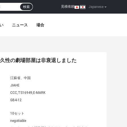
見積依頼
検索
|
Japanese
い
ニュース
場合
い耐久性の劇場部屋は非衰退しました
江蘇省、中国
JIAHE
CCC,TS16949,E-MARK
GB4-12
10セット
negotiable