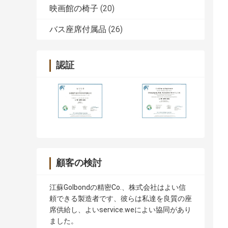
映画館の椅子
(20)
バス座席付属品
(26)
認証
顧客の検討
江蘇Golbondの精密Co.、株式会社はよい信
頼できる製造者です、彼らは私達を良質の座
席供給し、よいservice.weによい協同があり
ました。