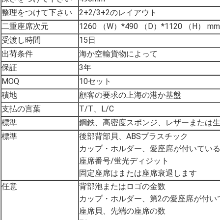
整理をつけて下さい
2+2/3+2のレイアウト
二重座席次元
1260 （W）*490 （D）*1120 （H） mm
受渡し時間
15日
出荷条件
海か空輸貨物によって
保証
3年
MOQ
10セット
積地
顧客の要求の上海の港か基盤
支払の言葉
T/T、L/C
標準
鋼鉄、高密度スポンジ、レザーまたは
標準
後部背部貝、ABSプラスチック
カップ・ホルダー、愛座席が付いている折る
座席番号/蛍光ディジット
固定座席はまたは座席衰退します
任意
背部泡またはロゴの金数
カップ・ホルダー、第2の愛座席が付いてい
座席貝、先端の座席の数