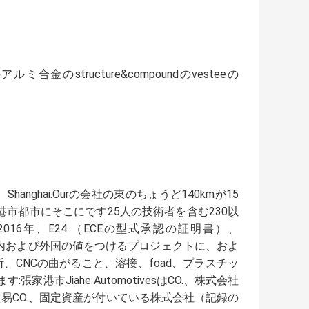
structure&compoundのvesteeの
anghai.Ourの会社の東のちょうど140kmが15
家港市都市にそこにです25人の技術者を含む230以
016年、E24 （ECEの型式承認の証明書）、
に大きい国内および外国の値をつけるプロジェクトに、およ
CNCの曲がること、溶接、foad、プラスチッ
市Jiahe AutomotivesはCO.、株式会社
ng貿易CO.、固定資産が付いている株式会社（記録の