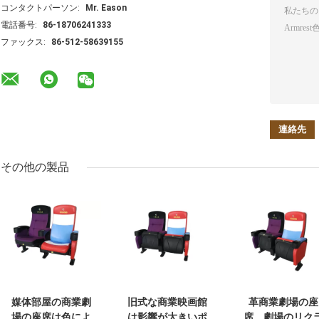
コンタクトパーソン:
Mr. Eason
電話番号:
86-18706241333
ファックス:
86-512-58639155
その他の製品
媒体部屋の商業劇
旧式な商業映画館
革商業劇場の座
場の座席は色によ
は影響が大きいポ
席、劇場のリク