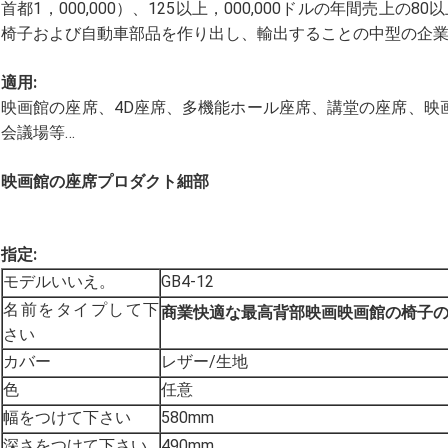
首都1，000,000）、125以上，000,000ドルの年間売上の
椅子および自動車部品を作り出し、輸出することの中型の企
適用:
映画館の座席、4D座席、多機能ホール座席、講堂の座席、映
会議場等…
映画館の座席プロダクト細部
指定:
モデルいいえ。
GB4-12
名前をタイプして下
商業快適な最高背部映画映画館の椅子の劇
さい
カバー
レザー/生地
色
任意
幅をつけて下さい
580mm
深さをつけて下さい
490mm