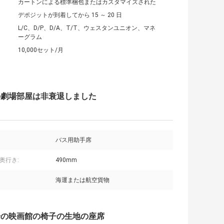
カートンによる標準梱包またはカスタマイズされた
デポジットが到着してから 15 ～ 20 日
L/C、D/P、D/A、T/T、ウェスタンユニオン、マネ
ーグラム
10,000セット/月
の劇場部屋は非衰退しました
バス用助手席
奥行き:
490mm
海運または航空貨物
場の映画館の椅子の生地の座席