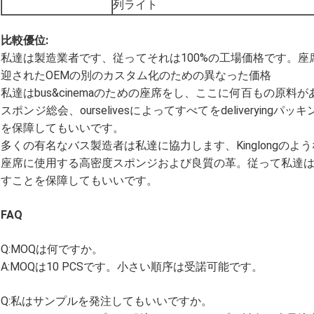
列ライト
比較優位:
私達は製造業者です、従ってそれは100%の工場価格です。
迎されたOEMの別のカスタム化のための異なった価格
私達はbus&cinemaのための座席をし、ここに何百もの原
スポンジ総会、ourselivesによってすべてをdeliveryi
を保障してもいいです。
多くの有名なバス製造者は私達に協力します、Kinglongのような、Y
座席に使用する高密度スポンジおよび良質の革。従って私達は
すことを保障してもいいです。
FAQ
Q:MOQは何ですか。
A:MOQは10 PCSです。小さい順序は受諾可能です。
Q:私はサンプルを発注してもいいですか。