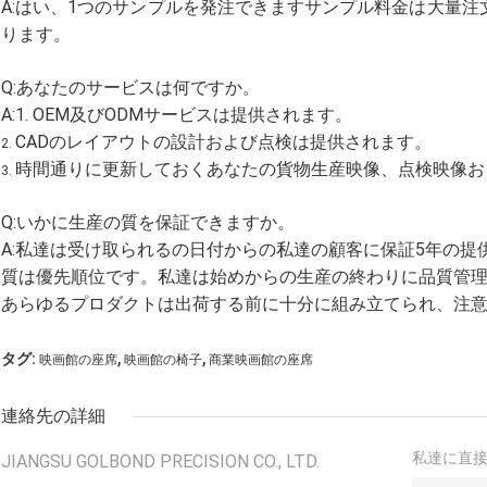
A:はい、1つのサンプルを発注できますサンプル料金は大量
ります。
Q:あなたのサービスは何ですか。
A:1. OEM及びODMサービスは提供されます。
CADのレイアウトの設計および点検は提供されます。
2.
時間通りに更新しておくあなたの貨物生産映像、点検映像お
3.
Q:いかに生産の質を保証できますか。
A:私達は受け取られるの日付からの私達の顧客に保証5年の提
質は優先順位です。私達は始めからの生産の終わりに品質管
あらゆるプロダクトは出荷する前に十分に組み立てられ、注
,
,
タグ:
映画館の座席
映画館の椅子
商業映画館の座席
連絡先の詳細
私達に直
JIANGSU GOLBOND PRECISION CO., LTD.