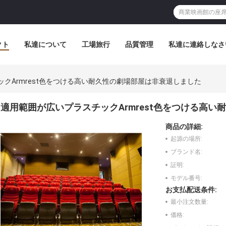
クト
私達について
工場旅行
品質管理
私達に連絡しなさ
クArmrest色をつける高い耐久性の劇場部屋は非衰退しました
適用範囲が広いプラスチックArmrest色をつける高
商品の詳細:
起源の場所:
ブランド名:
証明:
モデル番号:
お支払配送条件:
最小注文数量:
価格: