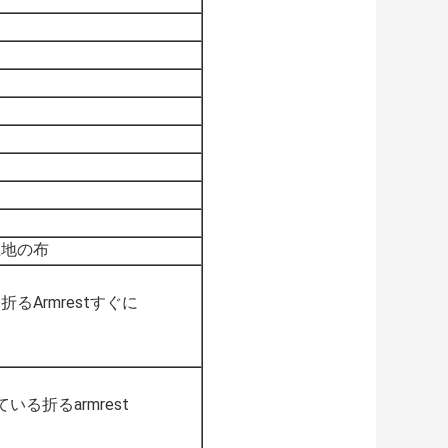
生地の布
Armrestすぐに
る折るarmrest