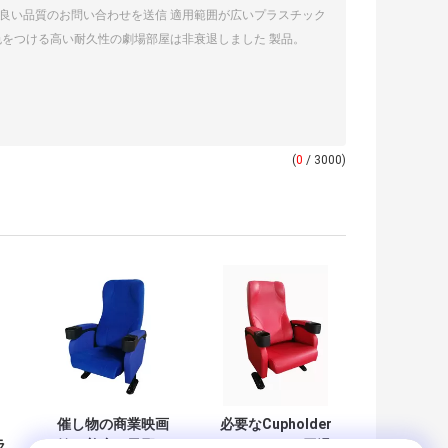
(
0
/ 3000)
催し物の商業映画
必要なCupholder
ラ
館の着席の風邪に
のArmrestの円滑