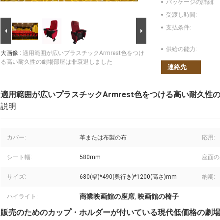
パッケージの詳細:
受渡し時間:
支払条件:
供給の能力:
大画像 :
適用範囲が広いプラスチックArmrest色をつけ
る高い耐久性の劇場部屋は非衰退しました
連絡先
適用範囲が広いプラスチックArmrest色をつける高い耐久性
説明
カバー:
革または布製の布
応用:
シート幅:
580mm
座面の
サイズ:
680(幅)*490(奥行き)*1200(高さ)mm
納期:
商業映画館の座席
映画館の椅子
ハイライト:
,
販売のためのカップ・ホルダーが付いている現代低価格の劇