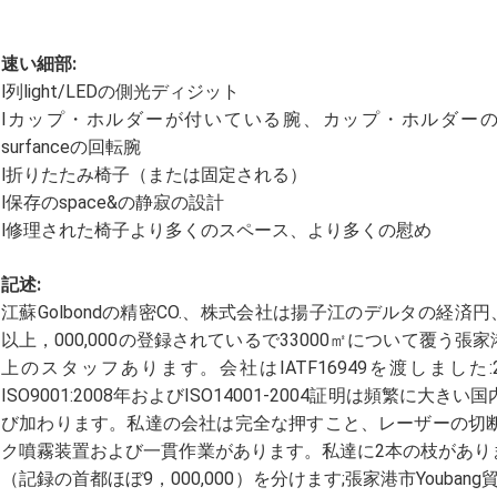
速い細部:
l列light/LEDの側光ディジット
lカップ・ホルダーが付いている腕、カップ・ホルダーのアルミ合金の
surfanceの回転腕
l折りたたみ椅子（または固定される）
l保存のspace&の静寂の設計
l修理された椅子より多くのスペース、より多くの慰め
記述:
江蘇Golbondの精密CO.、株式会社は揚子江のデルタの経済円、Sh
以上，000,000の登録されているで33000㎡について覆う張
上のスタッフあります。会社はIATF16949を渡しました:2
ISO9001:2008年およびISO14001-2004証明は頻繁
び加わります。私達の会社は完全な押すこと、レーザーの切断、
ク噴霧装置および一貫作業があります。私達に2本の枝があります:張家港
（記録の首都ほぼ9，000,000）を分けます;張家港市Youba