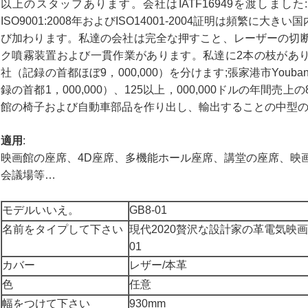
以上のスタッフあります。会社はIATF16949を渡しました:
ISO9001:2008年およびISO14001-2004証明は頻繁
び加わります。私達の会社は完全な押すこと、レーザーの切断、
ク噴霧装置および一貫作業があります。私達に2本の枝があります:張家
社（記録の首都ほぼ9，000,000）を分けます;張家港市You
録の首都1，000,000）、125以上，000,000ドルの年間売
館の椅子および自動車部品を作り出し、輸出することの中型
適用
:
映画館の座席、4D座席、多機能ホール座席、講堂の座席、映
会議場等…
モデルいいえ。
GB8-01
名前をタイプして下さい
現代2020贅沢な設計家の革電気映画
01
カバー
レザー/本革
色
任意
幅をつけて下さい
930mm