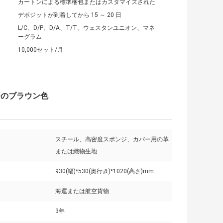
カートンによる標準梱包またはカスタマイズされた
デポジットが到着してから 15 ～ 20 日
L/C、D/P、D/A、T/T、ウェスタンユニオン、マネ
ーグラム
10,000セット/月
ーのブラウン色
スチール、高密度スポンジ、カバー用の革
または織物生地
:
930(幅)*530(奥行き)*1020(高さ)mm
海運または航空貨物
3年