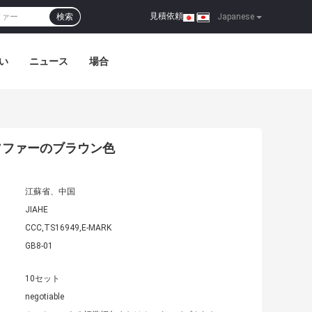
見積依頼
検索
|
Japanese
い
ニュース
場合
ソファーのブラウン色
江蘇省、中国
JIAHE
CCC,TS16949,E-MARK
GB8-01
10セット
negotiable