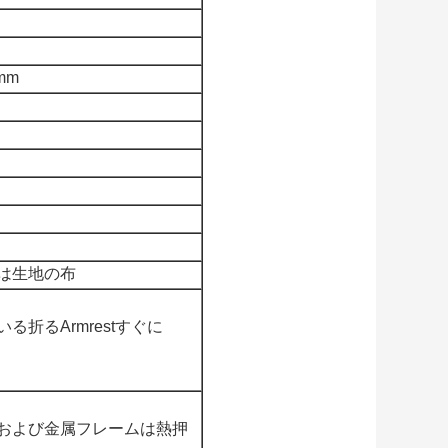
mm
は生地の布
折るArmrestすぐに
および金属フレームは熱押