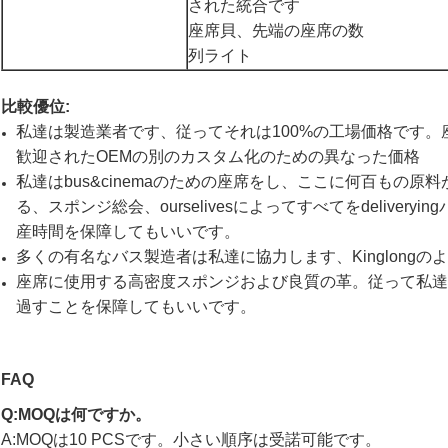
された統合です
座席貝、先端の座席の数
列ライト
比較優位:
私達は製造業者です、従ってそれは100%の工場価格です
歓迎されたOEMの別のカスタム化のための異なった価格
私達はbus&cinemaのための座席をし、ここに何百もの
る、スポンジ総会、ourselivesによってすべてをdelive
産時間を保障してもいいです。
多くの有名なバス製造者は私達に協力します、Kinglongのような
座席に使用する高密度スポンジおよび良質の革。従って私達
過すことを保障してもいいです。
FAQ
Q:MOQは何ですか。
A:MOQは10 PCSです。小さい順序は受諾可能です。