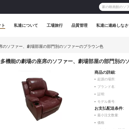
クト
私達について
工場旅行
品質管理
私達に連絡しなさ
席のソファー、劇場部屋の部門別のソファーのブラウン色
多機能の劇場の座席のソファー、劇場部屋の部門別の
商品の詳細:
起源の場所:
ブランド名:
証明:
モデル番号:
お支払配送条件:
最小注文数量:
価格: