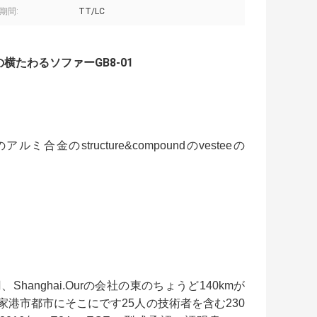
期間:
TT/LC
横たわるソファーGB8-01
structure&compoundのvesteeの
hanghai.Ourの会社の東のちょうど140kmが
う張家港市都市にそこにです25人の技術者を含む230