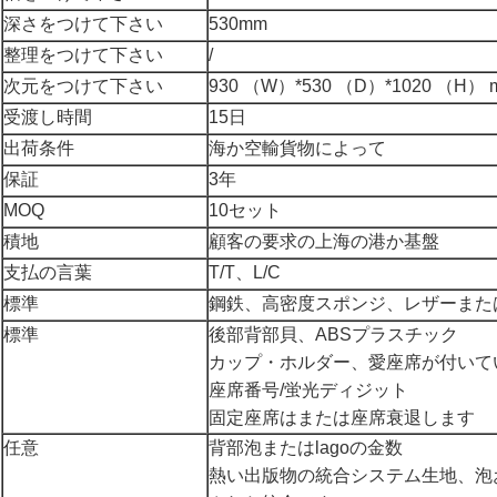
深さをつけて下さい
530mm
整理をつけて下さい
/
次元をつけて下さい
930 （W）*530 （D）*1020 （H） 
受渡し時間
15日
出荷条件
海か空輸貨物によって
保証
3年
MOQ
10セット
積地
顧客の要求の上海の港か基盤
支払の言葉
T/T、L/C
標準
鋼鉄、高密度スポンジ、レザーまた
標準
後部背部貝、ABSプラスチック
カップ・ホルダー、愛座席が付いている
座席番号/蛍光ディジット
固定座席はまたは座席衰退します
任意
背部泡またはlagoの金数
熱い出版物の統合システム生地、泡