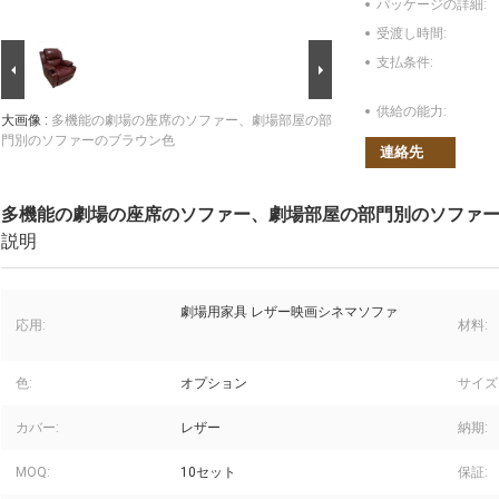
パッケージの詳細:
受渡し時間:
支払条件:
供給の能力:
大画像 :
多機能の劇場の座席のソファー、劇場部屋の部
門別のソファーのブラウン色
連絡先
多機能の劇場の座席のソファー、劇場部屋の部門別のソファ
説明
劇場用家具 レザー映画シネマソファ
応用:
材料:
色:
オプション
サイズ
カバー:
レザー
納期:
MOQ:
10セット
保証: