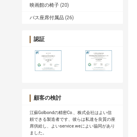
映画館の椅子
(20)
バス座席付属品
(26)
認証
顧客の検討
江蘇Golbondの精密Co.、株式会社はよい信
頼できる製造者です、彼らは私達を良質の座
席供給し、よいservice.weによい協同があり
ました。