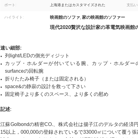
ポート:
上海港またはカスタマイズされた
支払い
映画館のソファ
家の映画館のソファー
ハイライト:
,
現代2020贅沢な設計家の革電気映画館の
速い細部:
列light/LEDの側光ディジット
カップ・ホルダーが付いている腕、カップ・ホルダーのアルミ合金の
surfanceの回転腕
折りたたみ椅子（または固定される）
space&の静寂の設計を救って下さい
固定椅子より多くのスペース、より多くの慰め
記述
:
江蘇Golbondの精密CO.、株式会社は揚子江のデルタの経済円、S
15以上，000,000の登録されているで33000㎡について覆