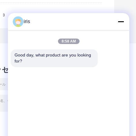
3
>>
>|
iris
8:58 AM
Good day, what product are you looking 
for?
ッセージ