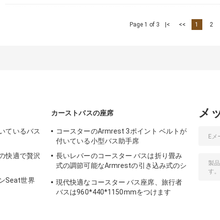
Page 1 of 3
|<
<<
1
2
メ
カーストバスの座席
いているバス
コースターのArmrest 3ポイント ベルトが
付いている小型バス助手席
の快適で贅沢
長いレバーのコースター バスは折り畳み
式の調節可能なArmrestの引き込み式のシ
ート ベルトをつけます
ァンSeat世界
現代快適なコースター バス座席、旅行者
バスは960*440*1150mmをつけます