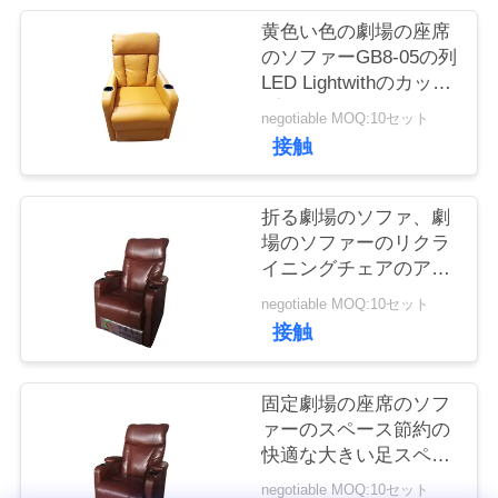
質
黄色い色の劇場の座席
管
のソファーGB8-05の列
LED Lightwithのカッ
理
プ・ホルダー
negotiable MOQ:10セット
接触
私
達
折る劇場のソファ、劇
場のソファーのリクラ
に
イニングチェアのアル
ミ合金の構造
連
negotiable MOQ:10セット
接触
絡
し
固定劇場の座席のソフ
ァーのスペース節約の
な
快適な大きい足スペー
ス
さ
negotiable MOQ:10セット