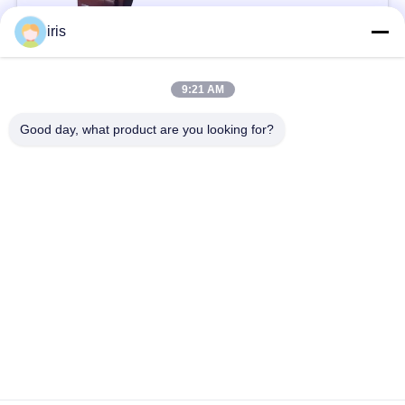
接触
い
iris
人気カテゴリ
ニ
すべて
9:21 AM
ュ
Good day, what product are you looking for?
贅沢なバス座席
コースター バス座席
ー
ス
観光バスの座席
バス運転手の座席
商業劇場の座席
Hiaceバス座席
場
合
折るバス座席
スクール バスの座席
地
図
予約購読して下