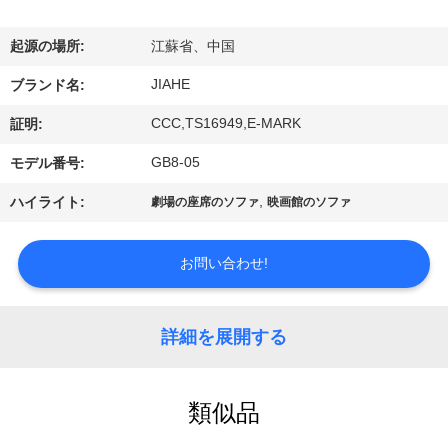
達
に
起源の場所:
江蘇省、中国
つ
JIAHE
ブランド名:
い
CCC,TS16949,E-MARK
証明:
て
GB8-05
モデル番号:
,
ハイライト:
劇場の座席のソファ
映画館のソファ
工
場
お問い合わせ!
旅
詳細を展開する
行
類似品
品