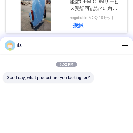
座席OEM ODMサービ
い
ス受諾可能な40°角度
の調節
negotiable MOQ:10セット
接触
ニ
ュ
iris
人気カテゴリ
すべて
ー
ス
6:52 PM
贅沢なバス座席
コースター バス座席
Good day, what product are you looking for?
場
観光バスの座席
バス運転手の座席
合
商業劇場の座席
Hiaceバス座席
地
折るバス座席
スクール バスの座席
図