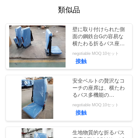
質
類似品
管
理
壁に取り付けられた側
面の鋼鉄台Gの容易な
横たわる折るバス座席
私
長いレバー
negotiable MOQ:10セット
達
接触
に
安全ベルトの贅沢なコ
連
ーチの座席は、横たわ
るバス多機能の
絡
Armrestをつけます
negotiable MOQ:10セット
し
接触
な
生地物質的な折るバス
さ