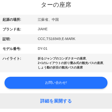
達
ターの座席
に
つ
起源の場所:
江蘇省、中国
い
JIAHE
ブランド名:
て
CCC,TS16949,E-MARK
証明:
DY-01
モデル番号:
工
,
ハイライト:
折るジャンプのコンダクターの座席
,
2+1のレイアウトの折り畳み式の観光バスの座席
場
しょう動の折目の観光バスの座席
旅
お問い合わせ!
行
詳細を展開する
品