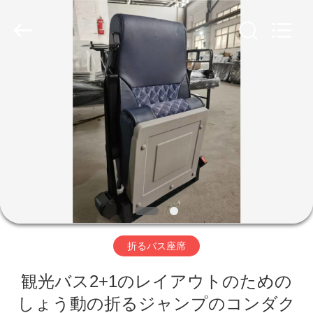
2020
-
2026
Jiangsu
Golbond
Precision
Co.,
Ltd..
家
All
Rights
Reserved.
プ
ロ
ダ
ク
ト
折るバス座席
観光バス2+1のレイアウトのための
私
しょう動の折るジャンプのコンダク