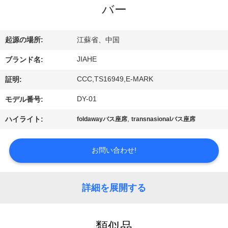
達
バー
に
つ
起源の場所:
江蘇省、中国
い
JIAHE
ブランド名:
て
CCC,TS16949,E-MARK
証明:
DY-01
モデル番号:
工
,
ハイライト:
foldawayバス座席
transnasionalバス座席
場
お問い合わせ!
旅
行
詳細を展開する
品
類似品