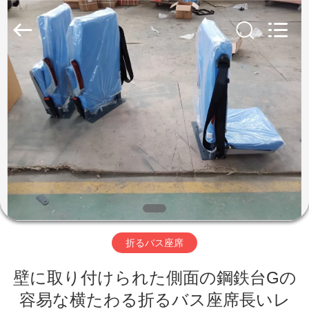
2020
-
2026
Jiangsu
Golbond
Precision
Co.,
Ltd..
家
All
Rights
Reserved.
プ
ロ
ダ
ク
ト
折るバス座席
壁に取り付けられた側面の鋼鉄台Gの
私
容易な横たわる折るバス座席長いレ