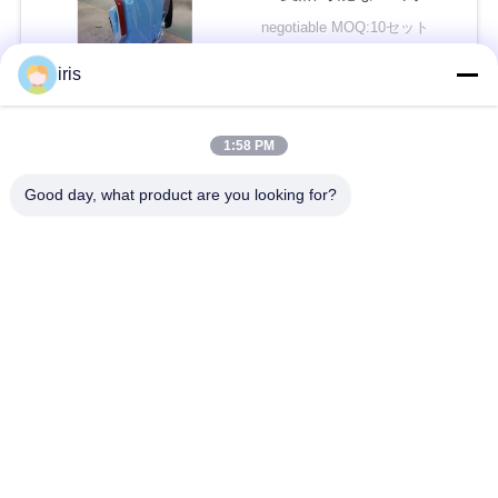
の調節
い
negotiable MOQ:10セット
接触
iris
ニ
人気カテゴリ
すべて
1:58 PM
ュ
Good day, what product are you looking for?
ー
贅沢なバス座席
コースター バス座席
ス
観光バスの座席
バス運転手の座席
場
商業劇場の座席
Hiaceバス座席
合
折るバス座席
スクール バスの座席
地
図