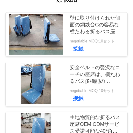
質
管
壁に取り付けられた側
面の鋼鉄台Gの容易な
理
横たわる折るバス座席
長いレバー
negotiable MOQ:10セット
私
接触
達
安全ベルトの贅沢なコ
に
ーチの座席は、横たわ
るバス多機能の
連
Armrestをつけます
negotiable MOQ:10セット
絡
接触
し
生地物質的な折るバス
な
座席OEM ODMサービ
さ
ス受諾可能な40°角度