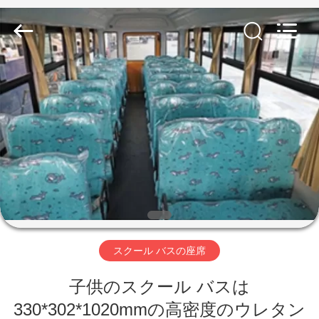
2020
-
2026
Jiangsu
Golbond
Precision
Co.,
Ltd..
家
All
Rights
Reserved.
プ
ロ
ダ
ク
ト
スクール バスの座席
子供のスクール バスは
私
330*302*1020mmの高密度のウレタン