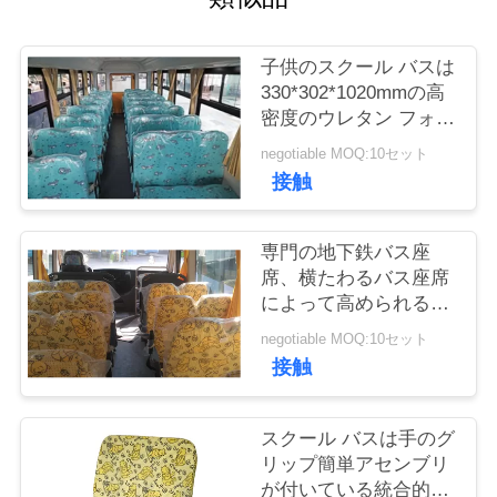
質
管
子供のスクール バスは
330*302*1020mmの高
理
密度のウレタン フォー
ムをつけます
negotiable MOQ:10セット
私
接触
達
専門の地下鉄バス座
に
席、横たわるバス座席
によって高められる慰
連
め
negotiable MOQ:10セット
絡
接触
し
スクール バスは手のグ
な
リップ簡単アセンブリ
さ
が付いている統合的な