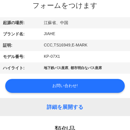
達
フォームをつけます
に
つ
起源の場所:
江蘇省、中国
い
JIAHE
ブランド名:
て
CCC,TS16949,E-MARK
証明:
KP-07X1
モデル番号:
工
,
ハイライト:
地下鉄バス座席
都市明白なバス座席
場
お問い合わせ!
旅
行
詳細を展開する
品
類似品