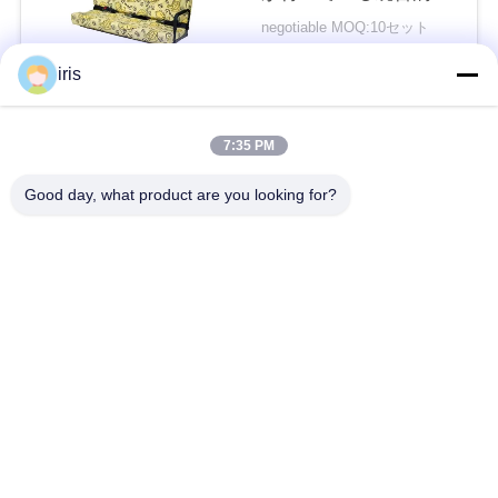
最下のクッションの背
い
negotiable MOQ:10セット
部をつけます
接触
iris
ニ
人気カテゴリ
すべて
7:35 PM
ュ
Good day, what product are you looking for?
ー
贅沢なバス座席
コースター バス座席
ス
観光バスの座席
バス運転手の座席
場
商業劇場の座席
Hiaceバス座席
合
折るバス座席
スクール バスの座席
地
図