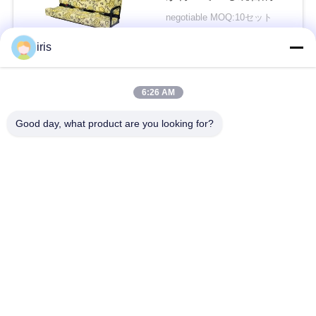
最下のクッションの背
い
negotiable MOQ:10セット
部をつけます
接触
iris
ニ
人気カテゴリ
すべて
6:26 AM
ュ
Good day, what product are you looking for?
ー
贅沢なバス座席
コースター バス座席
ス
観光バスの座席
バス運転手の座席
場
商業劇場の座席
Hiaceバス座席
合
折るバス座席
スクール バスの座席
地
図