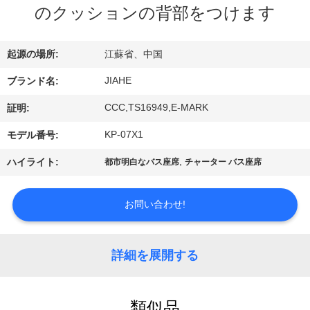
達
のクッションの背部をつけます
に
つ
起源の場所:
江蘇省、中国
い
JIAHE
ブランド名:
て
CCC,TS16949,E-MARK
証明:
KP-07X1
モデル番号:
工
,
ハイライト:
都市明白なバス座席
チャーター バス座席
場
お問い合わせ!
旅
行
詳細を展開する
品
類似品