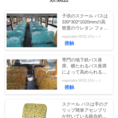
質
管
子供のスクール バスは
330*302*1020mmの高
理
密度のウレタン フォー
ムをつけます
negotiable MOQ:10セット
私
接触
達
専門の地下鉄バス座
に
席、横たわるバス座席
によって高められる慰
連
め
negotiable MOQ:10セット
絡
接触
し
スクール バスは手のグ
な
リップ簡単アセンブリ
さ
が付いている統合的な