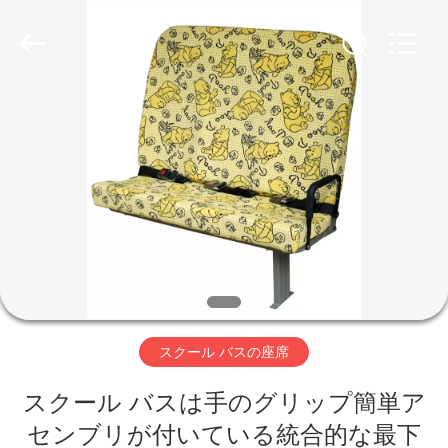
2020
-
2026
Jiangsu
Golbond
Precision
Co.,
Ltd..
家
All
Rights
Reserved.
プ
ロ
ダ
ク
ト
スクール バスの座席
スクール バスは手のグリップ簡単ア
私
センブリが付いている統合的な最下