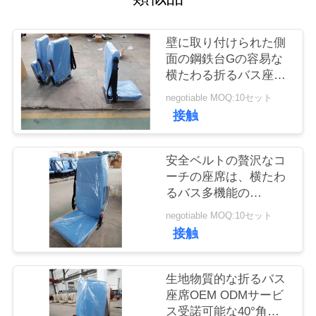
質
管
壁に取り付けられた側
面の鋼鉄台Gの容易な
理
横たわる折るバス座席
長いレバー
negotiable MOQ:10セット
私
接触
達
安全ベルトの贅沢なコ
に
ーチの座席は、横たわ
るバス多機能の
連
Armrestをつけます
negotiable MOQ:10セット
絡
接触
し
生地物質的な折るバス
な
座席OEM ODMサービ
さ
ス受諾可能な40°角度