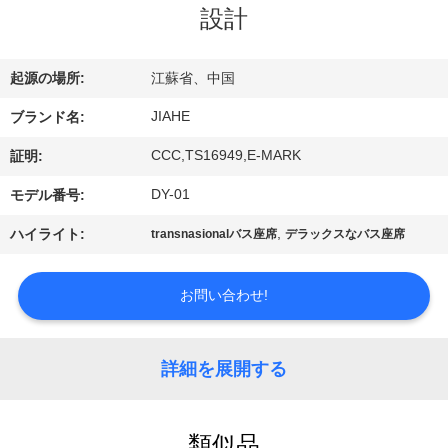
達
設計
に
つ
起源の場所:
江蘇省、中国
い
JIAHE
ブランド名:
て
CCC,TS16949,E-MARK
証明:
DY-01
モデル番号:
工
,
ハイライト:
transnasionalバス座席
デラックスなバス座席
場
お問い合わせ!
旅
行
詳細を展開する
品
類似品