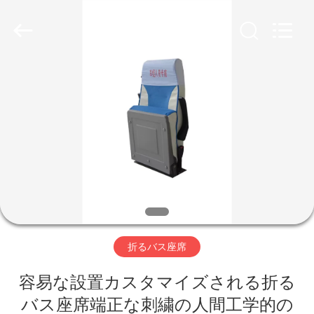
2020
-
2026
Jiangsu
Golbond
Precision
Co.,
Ltd..
家
All
Rights
Reserved.
プ
ロ
ダ
ク
ト
折るバス座席
容易な設置カスタマイズされる折る
私
バス座席端正な刺繍の人間工学的の