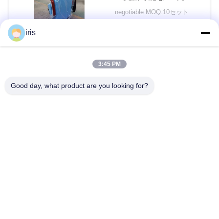
の調節
い
negotiable MOQ:10セット
接触
iris
ニ
人気カテゴリ
すべて
3:45 PM
ュ
Good day, what product are you looking for?
ー
贅沢なバス座席
コースター バス座席
ス
観光バスの座席
バス運転手の座席
場
商業劇場の座席
Hiaceバス座席
合
折るバス座席
スクール バスの座席
地
図