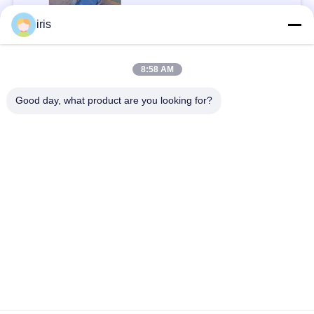
接触
い
iris
人気カテゴリ
ニ
すべて
8:58 AM
ュ
Good day, what product are you looking for?
贅沢なバス座席
コースター バス座席
ー
ス
観光バスの座席
バス運転手の座席
商業劇場の座席
Hiaceバス座席
場
合
折るバス座席
スクール バスの座席
地
図
予約購読して下