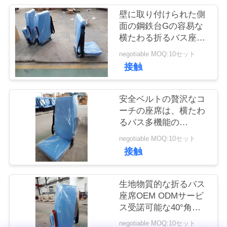
質
壁に取り付けられた側
管
面の鋼鉄台Gの容易な
横たわる折るバス座席
理
長いレバー
negotiable MOQ:10セット
接触
私
達
安全ベルトの贅沢なコ
ーチの座席は、横たわ
に
るバス多機能の
Armrestをつけます
連
negotiable MOQ:10セット
接触
絡
し
生地物質的な折るバス
座席OEM ODMサービ
な
ス受諾可能な40°角度
の調節
さ
negotiable MOQ:10セット