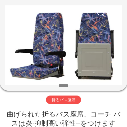
2020
-
2026
Jiangsu
Golbond
Precision
Co.,
Ltd..
家
All
Rights
Reserved.
プ
ロ
ダ
ク
ト
折るバス座席
曲げられた折るバス座席、コーチ バ
私
スは炎-抑制高い弾性--をつけます