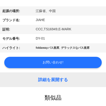
達
に
起源の場所:
江蘇省、中国
つ
JIAHE
ブランド名:
い
CCC,TS16949,E-MARK
証明:
て
DY-01
モデル番号:
,
ハイライト:
foldawayバス座席
デラックスなバス座席
工
場
お問い合わせ!
旅
詳細を展開する
行
類似品
品