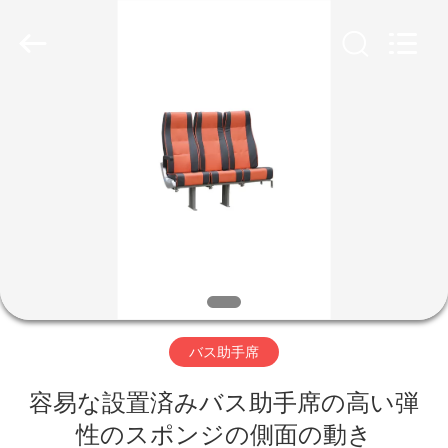
2020
-
2026
Jiangsu
Golbond
Precision
Co.,
Ltd..
家
All
Rights
Reserved.
プ
ロ
ダ
ク
ト
バス助手席
容易な設置済みバス助手席の高い弾
私
性のスポンジの側面の動き