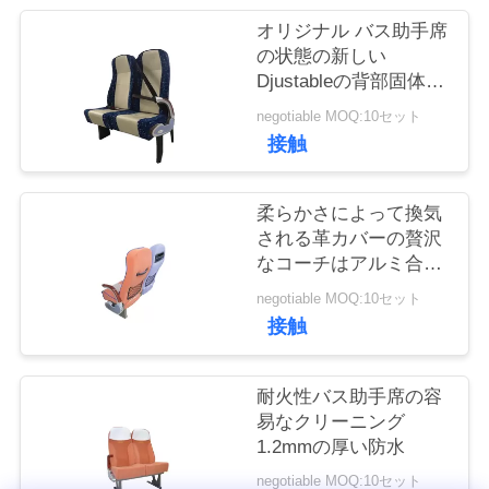
質
オリジナル バス助手席
管
の状態の新しい
Djustableの背部固体
理
Armrest
negotiable MOQ:10セット
接触
私
達
柔らかさによって換気
される革カバーの贅沢
に
なコーチはアルミ合金
のフィートをつけます
連
negotiable MOQ:10セット
接触
絡
し
耐火性バス助手席の容
易なクリーニング
な
1.2mmの厚い防水
さ
negotiable MOQ:10セット