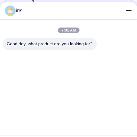
接触
い
iris
人気カテゴリ
ニ
すべて
7:01 AM
ュ
Good day, what product are you looking for?
贅沢なバス座席
コースター バス座席
ー
ス
観光バスの座席
バス運転手の座席
商業劇場の座席
Hiaceバス座席
場
合
折るバス座席
スクール バスの座席
地
図
予約購読して下