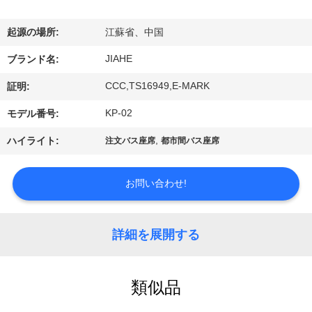
達
に
起源の場所:
江蘇省、中国
つ
JIAHE
ブランド名:
い
CCC,TS16949,E-MARK
証明:
て
KP-02
モデル番号:
,
ハイライト:
注文バス座席
都市間バス座席
工
場
お問い合わせ!
旅
詳細を展開する
行
類似品
品