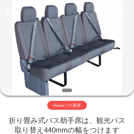
2020
-
2026
Jiangsu
Golbond
Precision
Co.,
Ltd..
家
All
Rights
Reserved.
プ
ロ
ダ
ク
ト
Hiaceバス座席
折り畳み式バス助手席は、観光バス
私
取り替え440mmの幅をつけます