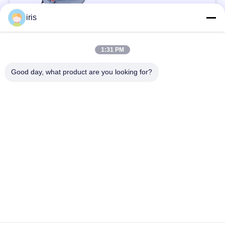
接触
い
iris
人気カテゴリ
ニ
すべて
1:31 PM
ュ
Good day, what product are you looking for?
贅沢なバス座席
コースター バス座席
ー
ス
観光バスの座席
バス運転手の座席
商業劇場の座席
Hiaceバス座席
場
合
折るバス座席
スクール バスの座席
地
図
予約購読して下