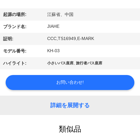
達
に
起源の場所:
江蘇省、中国
つ
JIAHE
ブランド名:
い
CCC,TS16949,E-MARK
証明:
て
KH-03
モデル番号:
,
ハイライト:
小さいバス座席
旅行者バス座席
工
場
お問い合わせ!
旅
詳細を展開する
行
類似品
品