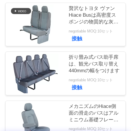
質
贅沢なトヨタ ヴァン
管
Hiace Busは高密度ス
ポンジの物質的な灰色
理
色をつけます
negotiable MOQ:10セット
接触
私
達
折り畳み式バス助手席
は、観光バス取り替え
に
440mmの幅をつけます
連
negotiable MOQ:10セット
接触
絡
し
メカニズムのHiace側
面の滑走のバスはアル
な
ミニウム基礎フレーム
の錆の証拠をつけます
さ
negotiable MOQ:10セット