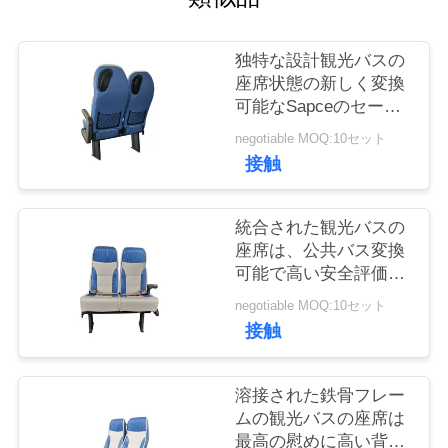
質
管
独特な設計観光バスの
座席状態の新しく変換
理
可能なSapceのセービ
ング
negotiable MOQ:10セット
私
接触
達
統合された観光バスの
に
座席は、公共バス変換
可能で高い安全評価を
連
つけます
negotiable MOQ:10セット
絡
接触
し
溶接された鉄骨フレー
な
ムの観光バスの座席は
さ
最高の慰めに高い背部