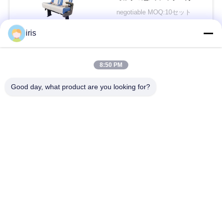
設計を保障します
い
negotiable MOQ:10セット
接触
iris
ニ
人気カテゴリ
すべて
8:50 PM
ュ
Good day, what product are you looking for?
ー
贅沢なバス座席
コースター バス座席
ス
観光バスの座席
バス運転手の座席
場
商業劇場の座席
Hiaceバス座席
合
折るバス座席
スクール バスの座席
地
図