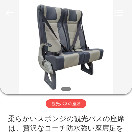
2020
-
2026
Jiangsu
Golbond
Precision
Co.,
Ltd..
家
All
Rights
Reserved.
プ
ロ
ダ
ク
ト
観光バスの座席
柔らかいスポンジの観光バスの座席
私
は、贅沢なコーチ防水強い座席足を