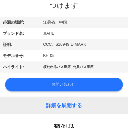
達
つけます
に
つ
起源の場所:
江蘇省、中国
い
JIAHE
ブランド名:
て
CCC,TS16949,E-MARK
証明:
KH-05
モデル番号:
工
,
ハイライト:
横たわるバス座席
公共バス座席
場
お問い合わせ!
旅
行
詳細を展開する
品
類似品